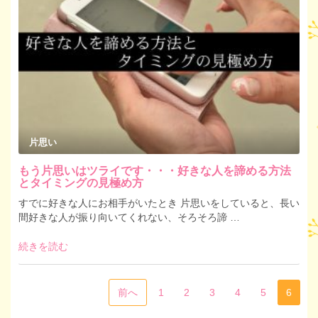
片思い
もう片思いはツライです・・・好きな人を諦める方法
とタイミングの見極め方
すでに好きな人にお相手がいたとき 片思いをしていると、長い
間好きな人が振り向いてくれない、そろそろ諦 …
続きを読む
前へ
1
2
3
4
5
6