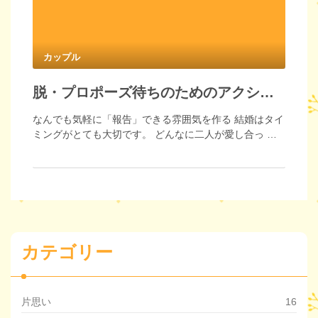
カップル
脱・プロポーズ待ちのためのアクション
なんでも気軽に「報告」できる雰囲気を作る 結婚はタイ
ミングがとても大切です。 どんなに二人が愛し合っ …
カテゴリー
片思い
16