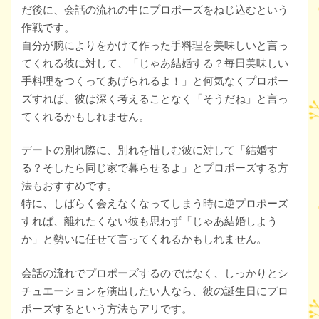
だ後に、会話の流れの中にプロポーズをねじ込むという
作戦です。
自分が腕によりをかけて作った手料理を美味しいと言っ
てくれる彼に対して、「じゃあ結婚する？毎日美味しい
手料理をつくってあげられるよ！」と何気なくプロポー
ズすれば、彼は深く考えることなく「そうだね」と言っ
てくれるかもしれません。
デートの別れ際に、別れを惜しむ彼に対して「結婚す
る？そしたら同じ家で暮らせるよ」とプロポーズする方
法もおすすめです。
特に、しばらく会えなくなってしまう時に逆プロポーズ
すれば、離れたくない彼も思わず「じゃあ結婚しよう
か」と勢いに任せて言ってくれるかもしれません。
会話の流れでプロポーズするのではなく、しっかりとシ
チュエーションを演出したい人なら、彼の誕生日にプロ
ポーズするという方法もアリです。