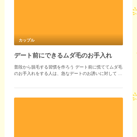
カップル
デート前にできるムダ毛のお手入れ
普段から脱毛する習慣を作ろう デート前に慌ててムダ毛
のお手入れをする人は、急なデートのお誘いに対して …